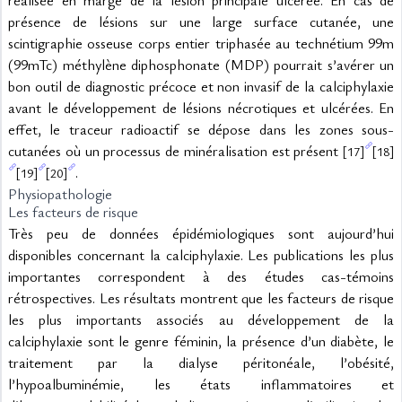
réalisée en marge de la lésion principale ulcérée. En cas de 
présence de lésions sur une large surface cutanée, une 
scintigraphie osseuse corps entier triphasée au technétium 99m 
(99mTc) méthylène diphosphonate (MDP) pourrait s’avérer un 
bon outil de diagnostic précoce et non invasif de la calciphylaxie 
avant le développement de lésions nécrotiques et ulcérées. En 
effet, le traceur radioactif se dépose dans les zones sous-
cutanées où un processus de minéralisation est présent 
[17]
[18]
.
[19]
[20]
Physiopathologie
Les facteurs de risque
Très peu de données épidémiologiques sont aujourd’hui 
disponibles concernant la calciphylaxie. Les publications les plus 
importantes correspondent à des études cas-témoins 
rétrospectives. Les résultats montrent que les facteurs de risque 
les plus importants associés au développement de la 
calciphylaxie sont le genre féminin, la présence d’un diabète, le 
traitement par la dialyse péritonéale, l’obésité, 
l’hypoalbuminémie, les états inflammatoires et 