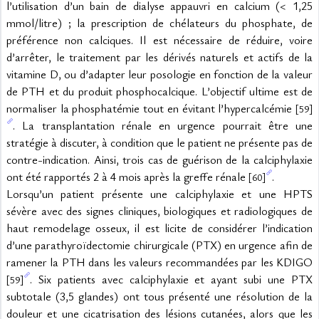
l’utilisation d’un bain de dialyse appauvri en calcium (< 1,25 
mmol/litre) ; la prescription de chélateurs du phosphate, de 
préférence non calciques. Il est nécessaire de réduire, voire 
d’arrêter, le traitement par les dérivés naturels et actifs de la 
vitamine D, ou d’adapter leur posologie en fonction de la valeur 
de PTH et du produit phosphocalcique. L’objectif ultime est de 
normaliser la phosphatémie tout en évitant l’hypercalcémie 
[59]
. La transplantation rénale en urgence pourrait être une 
stratégie à discuter, à condition que le patient ne présente pas de 
contre-indication. Ainsi, trois cas de guérison de la calciphylaxie 
ont été rapportés 2 à 4 mois après la greffe rénale 
.
[60]
Lorsqu’un patient présente une calciphylaxie et une HPTS 
sévère avec des signes cliniques, biologiques et radiologiques de 
haut remodelage osseux, il est licite de considérer l’indication 
d’une parathyroïdectomie chirurgicale (PTX) en urgence afin de 
ramener la PTH dans les valeurs recommandées par les KDIGO 
. Six patients avec calciphylaxie et ayant subi une PTX 
[59]
subtotale (3,5 glandes) ont tous présenté une résolution de la 
douleur et une cicatrisation des lésions cutanées, alors que les 