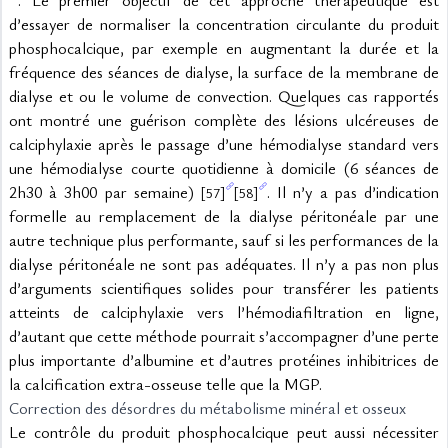
. Le premier objectif de cet approche thérapeutique est 
d’essayer de normaliser la concentration circulante du produit 
phosphocalcique, par exemple en augmentant la durée et la 
fréquence des séances de dialyse, la surface de la membrane de 
dialyse et ou le volume de convection. Quelques cas rapportés 
ont montré une guérison complète des lésions ulcéreuses de 
calciphylaxie après le passage d’une hémodialyse standard vers 
une hémodialyse courte quotidienne à domicile (6 séances de 
2h30 à 3h00 par semaine) 
. Il n’y a pas d’indication 
[57]
[58]
formelle au remplacement de la dialyse péritonéale par une 
autre technique plus performante, sauf si les performances de la 
dialyse péritonéale ne sont pas adéquates. Il n’y a pas non plus 
d’arguments scientifiques solides pour transférer les patients 
atteints de calciphylaxie vers l’hémodiafiltration en ligne, 
d’autant que cette méthode pourrait s’accompagner d’une perte 
plus importante d’albumine et d’autres protéines inhibitrices de 
la calcification extra-osseuse telle que la MGP.
Correction des désordres du métabolisme minéral et osseux
Le contrôle du produit phosphocalcique peut aussi nécessiter 