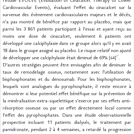
l’étude EVOLVE (Evaluation of Cinacalcet Therapy to Lower 
Cardiovascular Events), évaluant l’effet du cinacalcet sur la 
survenue des évènement cardiovasculaires majeurs et le décès, 
n’a pas montré de bénéfice par rapport au placebo, mais que 
parmi les 3 861 patients participant à l’essai et ayant reçu au 
moins une dose de cinacalcet, seulement 6 patients ont 
développé une calciphylaxie dans ce groupe alors qu’il y en avait 
18 dans le groupe assigné au placebo. Le risque relatif non ajusté 
de développer une calciphylaxie était diminué de 69% 
.
[64]
D’autres stratégies peuvent être envisagées afin de diminuer le 
taux de remodelage osseux, notamment avec l’utilisation de 
bisphosphonates et du denosumab. Pour les bisphosphonates, 
lesquels sont analogues du pyrophosphate, il reste encore à 
démontrer si leur potentiel effet bénéfique sur la prévention de 
la minéralisation extra-squelettique s’exerce par ses effets anti-
résorption osseuse ou par un effet directement local comme 
l’effet des pyrophosphates. Dans une étude observationnelle 
prospective incluant 11 patients dialysés, le traitement par 
pamidronate, pendant 2 à 4 semaines, a retardé la progression 