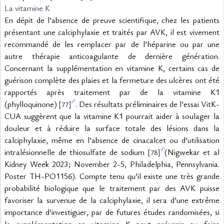
La vitamine K
En dépit de l’absence de preuve scientifique, chez les patients 
présentant une calciphylaxie et traités par AVK, il est vivement 
recommandé de les remplacer par de l’héparine ou par une 
autre thérapie anticoagulante de dernière génération. 
Concernant la supplémentation en vitamine K, certains cas de 
guérison complète des plaies et la fermeture des ulcères ont été 
rapportés après traitement par de la vitamine K1 
(phylloquinone) 
. Des résultats préliminaires de l’essai VitK-
[77]
CUA suggèrent que la vitamine K1 pourrait aider à soulager la 
douleur et à réduire la surface totale des lésions dans la 
calciphylaxie, même en l’absence de cinacalcet ou d’utilisation 
intralésionnelle de thiosulfate de sodium 
(Nigwekar et al 
[78]
Kidney Week 2023; November 2-5, Philadelphia, Pennsylvania. 
Poster TH-PO1156). Compte tenu qu’il existe une très grande 
probabilité biologique que le traitement par des AVK puisse 
favoriser la survenue de la calciphylaxie, il sera d’une extrême 
importance d’investiguer, par de futures études randomisées, si 