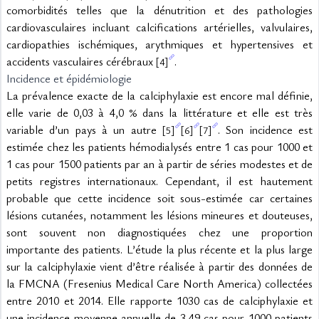
comorbidités telles que la dénutrition et des pathologies 
cardiovasculaires incluant calcifications artérielles, valvulaires, 
cardiopathies ischémiques, arythmiques et hypertensives et 
accidents vasculaires cérébraux 
.
[4]
Incidence et épidémiologie
La prévalence exacte de la calciphylaxie est encore mal définie, 
elle varie de 0,03 à 4,0 % dans la littérature et elle est très 
variable d’un pays à un autre 
. Son incidence est 
[5]
[6]
[7]
estimée chez les patients hémodialysés entre 1 cas pour 1000 et 
1 cas pour 1500 patients par an à partir de séries modestes et de 
petits registres internationaux. Cependant, il est hautement 
probable que cette incidence soit sous-estimée car certaines 
lésions cutanées, notamment les lésions mineures et douteuses, 
sont souvent non diagnostiquées chez une proportion 
importante des patients. L’étude la plus récente et la plus large 
sur la calciphylaxie vient d’être réalisée à partir des données de 
la FMCNA (Fresenius Medical Care North America) collectées 
entre 2010 et 2014. Elle rapporte 1030 cas de calciphylaxie et 
une incidence moyenne annuelle de 3,49 cas pour 1000 patients 