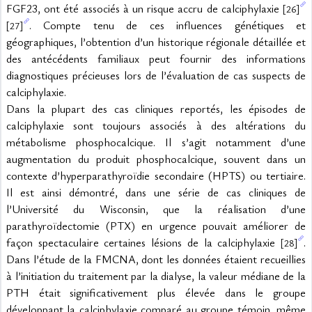
FGF23, ont été associés à un risque accru de calciphylaxie 
[26]
. Compte tenu de ces influences génétiques et 
[27]
géographiques, l’obtention d’un historique régionale détaillée et 
des antécédents familiaux peut fournir des informations 
diagnostiques précieuses lors de l’évaluation de cas suspects de 
calciphylaxie.
Dans la plupart des cas cliniques reportés, les épisodes de 
calciphylaxie sont toujours associés à des altérations du 
métabolisme phosphocalcique. Il s’agit notamment d’une 
augmentation du produit phosphocalcique, souvent dans un 
contexte d’hyperparathyroïdie secondaire (HPTS) ou tertiaire. 
Il est ainsi démontré, dans une série de cas cliniques de 
l’Université du Wisconsin, que la réalisation d’une 
parathyroïdectomie (PTX) en urgence pouvait améliorer de 
façon spectaculaire certaines lésions de la calciphylaxie 
. 
[28]
Dans l’étude de la FMCNA, dont les données étaient recueillies 
à l’initiation du traitement par la dialyse, la valeur médiane de la 
PTH était significativement plus élevée dans le groupe 
développant la calciphylaxie comparé au groupe témoin, même 