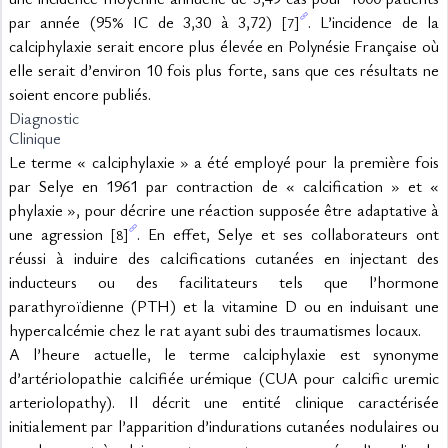
par année (95% IC de 3,30 à 3,72) 
. L’incidence de la 
[7]
calciphylaxie serait encore plus élevée en Polynésie Française où 
elle serait d’environ 10 fois plus forte, sans que ces résultats ne 
soient encore publiés.
Diagnostic
Clinique
Le terme « calciphylaxie » a été employé pour la première fois 
par Selye en 1961 par contraction de « calcification » et « 
phylaxie », pour décrire une réaction supposée être adaptative à 
une agression 
. En effet, Selye et ses collaborateurs ont 
[8]
réussi à induire des calcifications cutanées en injectant des 
inducteurs ou des facilitateurs tels que l’hormone 
parathyroïdienne (PTH) et la vitamine D ou en induisant une 
hypercalcémie chez le rat ayant subi des traumatismes locaux.
A l’heure actuelle, le terme calciphylaxie est synonyme 
d’artériolopathie calcifiée urémique (CUA pour calcific uremic 
arteriolopathy). Il décrit une entité clinique caractérisée 
initialement par l’apparition d’indurations cutanées nodulaires ou 