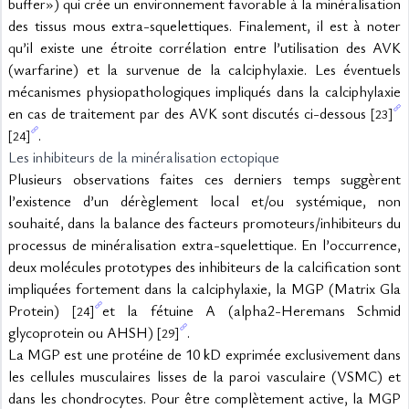
buffer») qui crée un environnement favorable à la minéralisation 
des tissus mous extra-squelettiques. Finalement, il est à noter 
qu’il existe une étroite corrélation entre l’utilisation des AVK 
(warfarine) et la survenue de la calciphylaxie. Les éventuels 
mécanismes physiopathologiques impliqués dans la calciphylaxie 
en cas de traitement par des AVK sont discutés ci-dessous 
[23]
.
[24]
Les inhibiteurs de la minéralisation ectopique
Plusieurs observations faites ces derniers temps suggèrent 
l’existence d’un dérèglement local et/ou systémique, non 
souhaité, dans la balance des facteurs promoteurs/inhibiteurs du 
processus de minéralisation extra-squelettique. En l’occurrence, 
deux molécules prototypes des inhibiteurs de la calcification sont 
impliquées fortement dans la calciphylaxie, la MGP (Matrix Gla 
Protein) 
et la fétuine A (alpha2-Heremans Schmid 
[24]
glycoprotein ou AHSH) 
.
[29]
La MGP est une protéine de 10 kD exprimée exclusivement dans 
les cellules musculaires lisses de la paroi vasculaire (VSMC) et 
dans les chondrocytes. Pour être complètement active, la MGP 