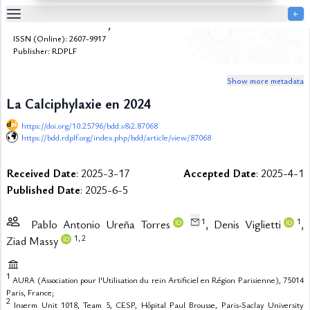
￩
Bulletin de la Dialyse à Domicile
Table
ISSN (Online): 2607-9917
Of
Publisher: RDPLF
Content
Show more metadata
List
of
La Calciphylaxie en 2024
Media
https://doi.org/10.25796/bdd.v8i2.87068
List
https://bdd.rdplf.org/index.php/bdd/article/view/87068
of
Tables
Received Date
: 2025-3-17
Accepted Date
: 2025-4-1
Metrics
Published Date
: 2025-6-5
References
Contributors
1
1
Pablo Antonio Ureña Torres
, Denis Viglietti
,
1,
2
Ziad Massy
1
AURA (Association pour l'Utilisation du rein Artificiel en Région Parisienne), 75014
Paris, France;
2
Inserm Unit 1018, Team 5, CESP, Hôpital Paul Brousse, Paris-Saclay University