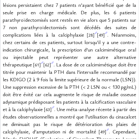
lésions persistaient chez 7 patients n’ayant bénéficié que de la 
seule prise en charge médicale. De plus, les 6 patients 
parathyroïdectomisés sont restés en vie alors que 5 patients sur 
7 non parathyroïdectomisés sont décédés des suites de 
complications liées à la calciphylaxie 
. Néanmoins, 
[28]
[49]
chez certains de ces patients, surtout lorsqu’il y a une contre-
indication chirurgicale, la prescription d’un calcimimétique oral 
ou injectable peut représenter une autre alternative 
thérapeutique 
. La dose de ce calcimimétique doit être 
[61]
[62]
titrée pour maintenir la PTH dans l’intervalle recommandé par 
les KDIGO (2 à 9 fois la limite supérieure de la normale (LSN)). 
Une suppression excessive de la PTH (< 2 LSN ou < 130 pg/mL) 
doit être évité car cela augmente le risque de maladie osseuse 
adynamique prédisposant les patients à la calcification vasculaire 
et à la calciphylaxie 
. Une méta-analyse récente à partir des 
[63]
études observationnelles a montré que l’utilisation du cinacalcet 
ne diminuait pas le risque de détérioration des plaies de 
calciphylaxie, d’amputation ni de mortalité 
. Cependant, 
[49]