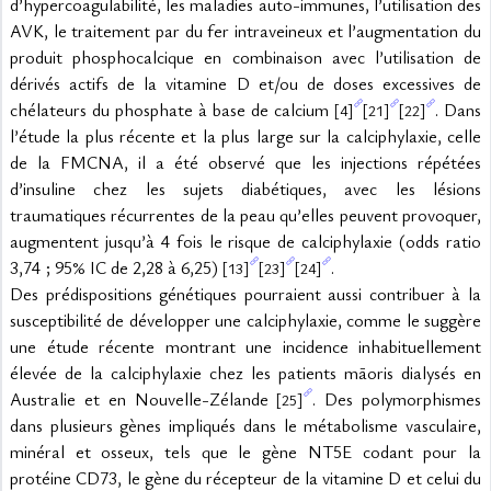
d’hypercoagulabilité, les maladies auto-immunes, l’utilisation des 
AVK, le traitement par du fer intraveineux et l’augmentation du 
produit phosphocalcique en combinaison avec l’utilisation de 
dérivés actifs de la vitamine D et/ou de doses excessives de 
chélateurs du phosphate à base de calcium 
. Dans 
[4]
[21]
[22]
l’étude la plus récente et la plus large sur la calciphylaxie, celle 
de la FMCNA, il a été observé que les injections répétées 
d’insuline chez les sujets diabétiques, avec les lésions 
traumatiques récurrentes de la peau qu’elles peuvent provoquer, 
augmentent jusqu’à 4 fois le risque de calciphylaxie (odds ratio 
3,74 ; 95% IC de 2,28 à 6,25) 
.
[13]
[23]
[24]
Des prédispositions génétiques pourraient aussi contribuer à la 
susceptibilité de développer une calciphylaxie, comme le suggère 
une étude récente montrant une incidence inhabituellement 
élevée de la calciphylaxie chez les patients māoris dialysés en 
Australie et en Nouvelle-Zélande 
. Des polymorphismes 
[25]
dans plusieurs gènes impliqués dans le métabolisme vasculaire, 
minéral et osseux, tels que le gène NT5E codant pour la 
protéine CD73, le gène du récepteur de la vitamine D et celui du 