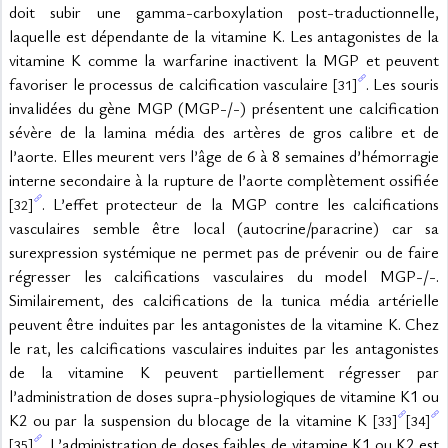
doit subir une gamma-carboxylation post-traductionnelle, 
laquelle est dépendante de la vitamine K. Les antagonistes de la 
vitamine K comme la warfarine inactivent la MGP et peuvent 
favoriser le processus de calcification vasculaire 
. Les souris 
[31]
invalidées du gène MGP (MGP-/-) présentent une calcification 
sévère de la lamina média des artères de gros calibre et de 
l’aorte. Elles meurent vers l’âge de 6 à 8 semaines d’hémorragie 
interne secondaire à la rupture de l’aorte complètement ossifiée 
. L’effet protecteur de la MGP contre les calcifications 
[32]
vasculaires semble être local (autocrine/paracrine) car sa 
surexpression systémique ne permet pas de prévenir ou de faire 
régresser les calcifications vasculaires du model MGP-/-. 
Similairement, des calcifications de la tunica média artérielle 
peuvent être induites par les antagonistes de la vitamine K. Chez 
le rat, les calcifications vasculaires induites par les antagonistes 
de la vitamine K peuvent partiellement régresser par 
l’administration de doses supra-physiologiques de vitamine K1 ou 
K2 ou par la suspension du blocage de la vitamine K 
[33]
[34]
. L’administration de doses faibles de vitamine K1 ou K2 est 
[35]