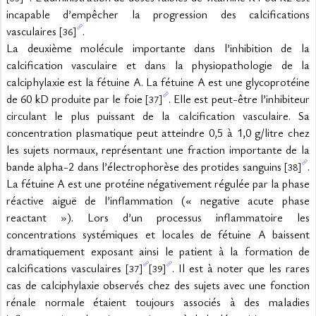
incapable d’empêcher la progression des calcifications 
vasculaires 
.
[36]
La deuxième molécule importante dans l’inhibition de la 
calcification vasculaire et dans la physiopathologie de la 
calciphylaxie est la fétuine A. La fétuine A est une glycoprotéine 
de 60 kD produite par le foie 
. Elle est peut-être l’inhibiteur 
[37]
circulant le plus puissant de la calcification vasculaire. Sa 
concentration plasmatique peut atteindre 0,5 à 1,0 g/litre chez 
les sujets normaux, représentant une fraction importante de la 
bande alpha-2 dans l’électrophorèse des protides sanguins 
. 
[38]
La fétuine A est une protéine négativement régulée par la phase 
réactive aiguë de l’inflammation (« negative acute phase 
reactant »). Lors d’un processus inflammatoire les 
concentrations systémiques et locales de fétuine A baissent 
dramatiquement exposant ainsi le patient à la formation de 
calcifications vasculaires 
. Il est à noter que les rares 
[37]
[39]
cas de calciphylaxie observés chez des sujets avec une fonction 
rénale normale étaient toujours associés à des maladies 