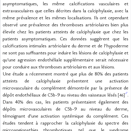
asymptomatiques, les même calcifications vasculaires et 
extravasculaires que celles décrites dans la calciphylaxie, avec la 
même prévalence et les mêmes localisations. Ils ont cependant 
observé une prévalence des thromboses artériolaires bien plus 
élevée chez les patients atteints de calciphylaxie que chez les 
patients asymptomatiques. Ces données suggèrent que les 
calcifications intimales artériolaire du derme et de l’hypoderme 
ne sont pas suffisantes pour induire les lésions de calciphylaxie et 
qu’une agression endothéliale supplémentaire serait nécessaire 
pour conduire aux thromboses artériolaires et aux lésions.
Une étude a récemment montré que plus de 80% des patients 
atteints de calciphylaxie présentent une activation 
microvasculaire du complément démontrée par la présence de 
dépôt endothéliaux de C5b-9 au niveau des vaisseaux lésés 
. 
[46]
Dans 40% des cas, les patients présentaient également des 
dépôts microvasculaires de C5b-9 au niveau du derme, 
témoignant d’une activation systémique du complément. Ces 
études tendent à rapprocher la calciphylaxie du spectre des 
microangiopathies thrombotiques, tel que le syndrome 