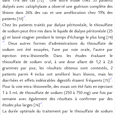
dans 19% des cas 
. Une autre étude chez 53 patients 
[72]
dialysés avec calciphylaxie a observé une guérison complète des 
lésions dans 26% des cas et une amélioration chez 19% des 
patients 
.
[73]
Chez les patients traités par dialyse péritonéale, le thiosulfate 
de sodium peut être mis dans le liquide de dialyse péritonéale (25 
g) et laissé stagner pendant le temps d’échange le plus long 
[74]
. Deux autres formes d’administrations du thiosulfate de 
sodium ont été essayées, l’une par voie orale, l’autre par 
injection intra-lésionnelle. Dans les études évaluant le 
thiosulfate de sodium oral, à une dose allant de 1,2 à 2,6 
grammes par jour, les résultats obtenus sont contestés, 2 
patients parmi 4 inclus ont amélioré leurs lésions, mais les 
diarrhées et effets indésirables digestifs étaient fréquents 
. 
[75]
Pour la voie intra-lésionnelle, des essais ont été faits en injectant 
1 à 3 mL de thiosulfate de sodium (250 à 750 mg) une fois par 
semaine avec également des résultats à confirmer par des 
études plus larges 
.
[76]
La durée optimale du traitement par le thiosulfate de sodium 