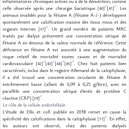
inflammatoires chroniques actives ou à de la dénutrition, comme 
celle observée après une chirurgie bariatrique 
. Les 
[40]
[41]
animaux invalidés pour la fétuine A (fétuine A-/-) développent 
spontanément une calcification massive des tissus mous et des 
organes internes 
. Un grand nombre de patients MRC 
[37]
traités par dialyse présentent une concentration sérique de 
fétuine A en dessous de la valeur normale de référence. Cette 
déficience en fétuine A est associée à une augmentation du 
risque relatif de mortalité toutes causes et de mortalité 
cardiovasculaire 
. Chez huit patients bien 
[42]
[43]
[44]
[45]
caractérisés, inclus dans le registre Allemand de la calciphylaxie, 
il a été trouvé une concentration circulante de fétuine A 
extrêmement basse (allant de 0,09 à 0,25 g/litre), avec en 
parallèle une concentration sérique élevée de protéine C 
réactive (CRP) 
.
[29]
Le rôle de la cellule endothéliale
L’étude de Ellis et coll. publiée en 2018 remet en cause la 
spécificité des calcifications dans la calciphylaxie 
. En effet, 
[11]
les auteurs ont observé, chez des patients dialysés 