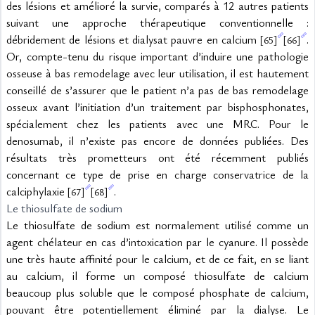
des lésions et amélioré la survie, comparés à 12 autres patients 
suivant une approche thérapeutique conventionnelle : 
débridement de lésions et dialysat pauvre en calcium 
. 
[65]
[66]
Or, compte-tenu du risque important d’induire une pathologie 
osseuse à bas remodelage avec leur utilisation, il est hautement 
conseillé de s’assurer que le patient n’a pas de bas remodelage 
osseux avant l’initiation d’un traitement par bisphosphonates, 
spécialement chez les patients avec une MRC. Pour le 
denosumab, il n’existe pas encore de données publiées. Des 
résultats très prometteurs ont été récemment publiés 
concernant ce type de prise en charge conservatrice de la 
calciphylaxie 
.
[67]
[68]
Le thiosulfate de sodium
Le thiosulfate de sodium est normalement utilisé comme un 
agent chélateur en cas d’intoxication par le cyanure. Il possède 
une très haute affinité pour le calcium, et de ce fait, en se liant 
au calcium, il forme un composé thiosulfate de calcium 
beaucoup plus soluble que le composé phosphate de calcium, 
pouvant être potentiellement éliminé par la dialyse. Le 