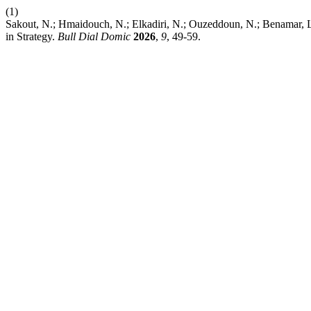
(1)
Sakout, N.; Hmaidouch, N.; Elkadiri, N.; Ouzeddoun, N.; Benamar, L
in Strategy.
Bull Dial Domic
2026
,
9
, 49-59.