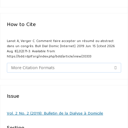
How to Cite
Lanot A, Verger C. Comment faire accepter un résumé ou abstract
dans un congrès. Bull Dial Domic [Internet]. 2019 Jun. 15 [cited 2026
Aug. 8];2(2):71-3. Available from:
https://bdd.rdplf.org/index.php/bdd/article/view/20333
More Citation Formats
Issue
Vol. 2 No. 2 (2019): Bulletin de la Dialyse à Domicile