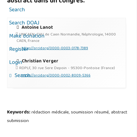
abstract dans un congrès.
Search
Search DOAJ
Antoine Lanot
UNICAEN, CHU de Caen Normandie, Néphrologie, 14000
Make donation
CAEN, France
Register
https://orcid.org/0000-0003-0178-7389
Christian Verger
Login
RDPLF, 30 rue Sere Depoin - 95300-Pontoise (France)
Search
https://orcid.org/0000-0002-8009-5366
Keywords:
rédaction médicale, soumission résumé, abstract
submission